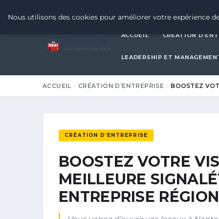
30 JUIN 2026
Nous utilisons des cookies pour améliorer votre expérience de
ACCUEIL
CRÉATION D’ENT
Tramway7
7
Passion Tramway & Transport Urbain
LEADERSHIP ET MANAGEMEN
ACCUEIL
CRÉATION D’ENTREPRISE
BOOSTEZ VOTR
CRÉATION D’ENTREPRISE
BOOSTEZ VOTRE VISI
MEILLEURE SIGNAL
ENTREPRISE RÉGION