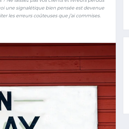
? Ne laissez pas vos clients et livreurs perdus
uoi une signalétique bien pensée est devenue
er les erreurs coûteuses que j’ai commises.