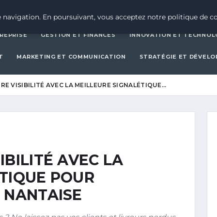
CRÉATION D’ENTREPRISE
GESTION ET FINAN
 navigation. En poursuivant, vous acceptez notre politique de co
REPRISE
GESTION ET FINANCES
INNOVATION ET TECHNOL
T
MARKETING ET COMMUNICATION
STRATÉGIE ET DÉVEL
E VISIBILITÉ AVEC LA MEILLEURE SIGNALÉTIQUE…
BILITÉ AVEC LA
ÉTIQUE POUR
 NANTAISE