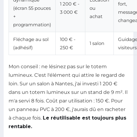
1 200 € -
fort,
(écran 55 pouces
ou
3 000 €
messag
+
achat
change
programmation)
Fléchage au sol
100 € -
Guidage
1 salon
(adhésif)
250 €
visiteurs
Mon conseil : ne lésinez pas sur le totem
lumineux. C'est l'élément qui attire le regard de
loin. Sur un salon à Nantes, j'ai investi 1 200 €
dans un totem lumineux sur un stand de 9 m². Il
m'a servi 8 fois. Coût par utilisation : 150 €. Pour
un panneau PVC à 200 €, j'aurais dû en racheter
à chaque fois.
Le réutilisable est toujours plus
rentable.