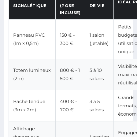
IDÉAL 
SIGNALÉTIQUE
(POSE
DE VIE
INCLUSE)
Petits
Panneau PVC
150 € -
1 salon
budgets
(1m x 0,5m)
300 €
(jetable)
utilisati
unique
Visibilité
Totem lumineux
800 € - 1
5 à 10
maximal
(2m)
500 €
salons
réutilisa
Grands
Bâche tendue
400 € -
3 à 5
formats,
(3m x 2m)
700 €
salons
économ
Affichage
Engage
dynamique
Location