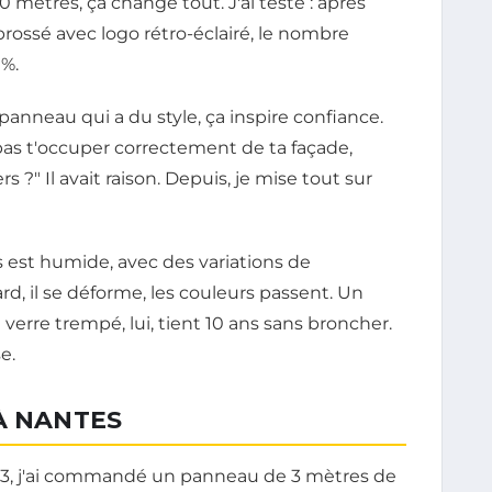
0 mètres, ça change tout. J'ai testé : après
rossé avec logo rétro-éclairé, le nombre
 %.
 panneau qui a du style, ça inspire confiance.
x pas t'occuper correctement de ta façade,
?" Il avait raison. Depuis, je mise tout sur
is est humide, avec des variations de
, il se déforme, les couleurs passent. Un
rre trempé, lui, tient 10 ans sans broncher.
e.
À NANTES
n 2023, j'ai commandé un panneau de 3 mètres de