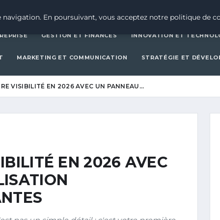
CRÉATION D’ENTREPRISE
GESTION ET FINAN
 navigation. En poursuivant, vous acceptez notre politique de co
REPRISE
GESTION ET FINANCES
INNOVATION ET TECHNOL
T
MARKETING ET COMMUNICATION
STRATÉGIE ET DÉVEL
E VISIBILITÉ EN 2026 AVEC UN PANNEAU…
BILITÉ EN 2026 AVEC
LISATION
ANTES