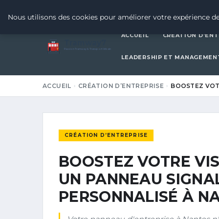
20 JUIN 2026
Nous utilisons des cookies pour améliorer votre expérience de
ACCUEIL
CRÉATION D’ENT
Tramway7
7
Passion Tramway & Transport Urbain
LEADERSHIP ET MANAGEMEN
ACCUEIL
CRÉATION D’ENTREPRISE
BOOSTEZ VOTR
CRÉATION D’ENTREPRISE
BOOSTEZ VOTRE VISI
UN PANNEAU SIGNA
PERSONNALISÉ À N