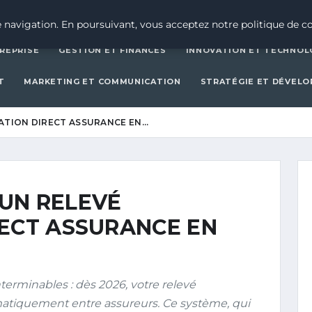
CRÉATION D’ENTREPRISE
GESTION ET FINAN
 navigation. En poursuivant, vous acceptez notre politique de co
REPRISE
GESTION ET FINANCES
INNOVATION ET TECHNOL
T
MARKETING ET COMMUNICATION
STRATÉGIE ET DÉVEL
ATION DIRECT ASSURANCE EN…
UN RELEVÉ
RECT ASSURANCE EN
nterminables : dès 2026, votre relevé
matiquement entre assureurs. Ce système, qui