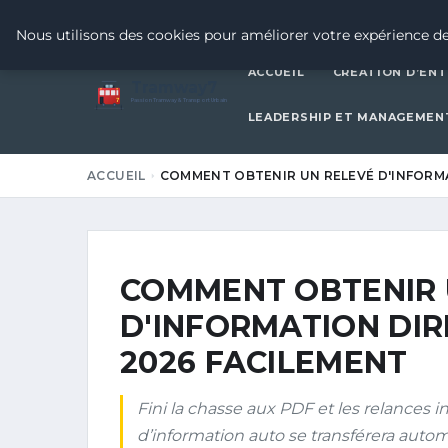
17 JUIN 2026
Nous utilisons des cookies pour améliorer votre expérience de
ACCUEIL
CRÉATION D’ENT
Tramway7
7
Passion Tramway & Transport Urbain
LEADERSHIP ET MANAGEMEN
ACCUEIL
COMMENT OBTENIR UN RELEVÉ D'INFORM
COMMENT OBTENIR 
D'INFORMATION DI
2026 FACILEMENT
Fini la chasse aux PDF et les relances i
d’information auto se transférera auto