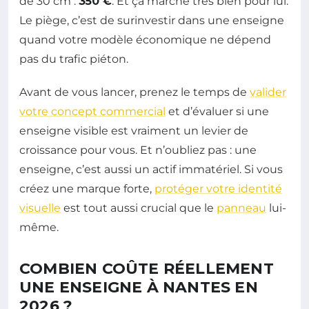
de 30 cm :
350 €
. Et ça marche très bien pour lui.
Le piège, c’est de surinvestir dans une enseigne
quand votre modèle économique ne dépend
pas du trafic piéton.
Avant de vous lancer, prenez le temps de
valider
votre concept commercial
et d’évaluer si une
enseigne visible est vraiment un levier de
croissance pour vous. Et n’oubliez pas : une
enseigne, c’est aussi un actif immatériel. Si vous
créez une marque forte,
protéger votre identité
visuelle
est tout aussi crucial que le
panneau
lui-
même.
COMBIEN COÛTE RÉELLEMENT
UNE ENSEIGNE À NANTES EN
2026 ?