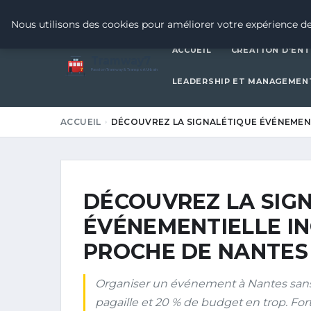
4 JUILLET 2026
Nous utilisons des cookies pour améliorer votre expérience de
ACCUEIL
CRÉATION D’ENT
Tramway7
7
Passion Tramway & Transport Urbain
LEADERSHIP ET MANAGEMEN
ACCUEIL
DÉCOUVREZ LA SIGNALÉTIQUE ÉVÉNEME
DÉCOUVREZ LA SIG
ÉVÉNEMENTIELLE I
PROCHE DE NANTES 
Organiser un événement à Nantes sans s
pagaille et 20 % de budget en trop. For