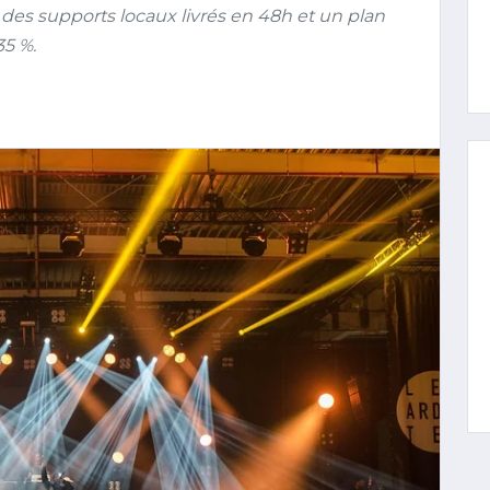
 des supports locaux livrés en 48h et un plan
35 %.