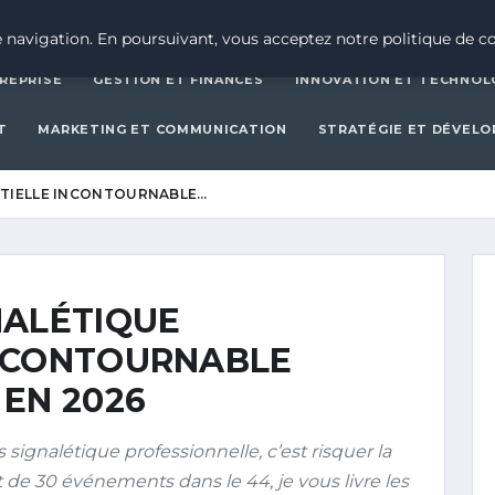
CRÉATION D’ENTREPRISE
GESTION ET FINAN
 navigation. En poursuivant, vous acceptez notre politique de co
REPRISE
GESTION ET FINANCES
INNOVATION ET TECHNOL
T
MARKETING ET COMMUNICATION
STRATÉGIE ET DÉVEL
NTIELLE INCONTOURNABLE…
NALÉTIQUE
NCONTOURNABLE
EN 2026
ignalétique professionnelle, c’est risquer la
t de 30 événements dans le 44, je vous livre les