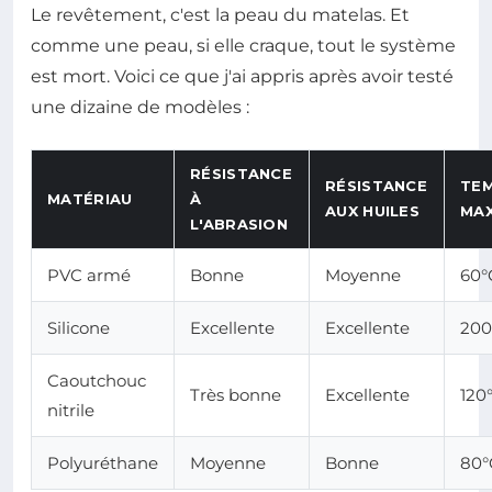
Le revêtement, c'est la peau du matelas. Et
comme une peau, si elle craque, tout le système
est mort. Voici ce que j'ai appris après avoir testé
une dizaine de modèles :
RÉSISTANCE
RÉSISTANCE
TE
MATÉRIAU
À
AUX HUILES
MA
L'ABRASION
PVC armé
Bonne
Moyenne
60°
Silicone
Excellente
Excellente
200
Caoutchouc
Très bonne
Excellente
120
nitrile
Polyuréthane
Moyenne
Bonne
80°