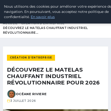
Nous utilisons des cookies pour améliorer votre expérience d
Tramway7
7
navigation. En poursuivant, vous acceptez notre politique de
Passion Tramway & Transport Urbain
confidentialité.
En savoir plus
ACCUEIL
CRÉATION D’ENTREPRISE
DÉCOUVREZ LE MATELAS CHAUFFANT INDUSTRIEL
RÉVOLUTIONNAIRE…
CRÉATION D’ENTREPRISE
DÉCOUVREZ LE MATELAS
CHAUFFANT INDUSTRIEL
RÉVOLUTIONNAIRE POUR 2026
OCÉANE RIVIERE
3 JUILLET 2026