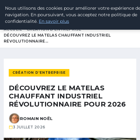
Nous utilisons des cookies pour améliorer votre expérience d
Tramway7
7
navigation. En poursuivant, vous acceptez notre politique de
Passion Tramway & Transport Urbain
confidentialité.
En savoir plus
ACCUEIL
CRÉATION D’ENTREPRISE
DÉCOUVREZ LE MATELAS CHAUFFANT INDUSTRIEL
RÉVOLUTIONNAIRE…
CRÉATION D’ENTREPRISE
DÉCOUVREZ LE MATELAS
CHAUFFANT INDUSTRIEL
RÉVOLUTIONNAIRE POUR 2026
ROMAIN NOËL
3 JUILLET 2026