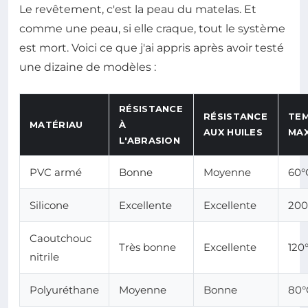
Le revêtement, c'est la peau du matelas. Et
comme une peau, si elle craque, tout le système
est mort. Voici ce que j'ai appris après avoir testé
une dizaine de modèles :
RÉSISTANCE
RÉSISTANCE
TE
MATÉRIAU
À
AUX HUILES
MA
L'ABRASION
PVC armé
Bonne
Moyenne
60°
Silicone
Excellente
Excellente
200
Caoutchouc
Très bonne
Excellente
120
nitrile
Polyuréthane
Moyenne
Bonne
80°