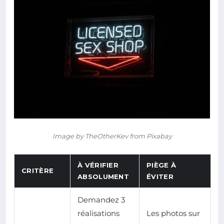
Image by TheOtherKev from Pixabay
À VÉRIFIER
PIÈGE À
CRITÈRE
ABSOLUMENT
ÉVITER
Demandez 3
réalisations
Les photos sur