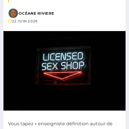
OCÉANE RIVIERE
22 JUIN 2026
Vous tapez « enseigniste définition autour de