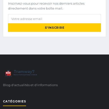
Inscrivez-vous pour recevoir nos derniers articles
directement dans votre boîte mail.
Votre adresse email
S'INSCRIRE
Tramway7
7
Passion Tramway & Transport Urbain
Blog d'actualités et d'informations
CATÉGORIES