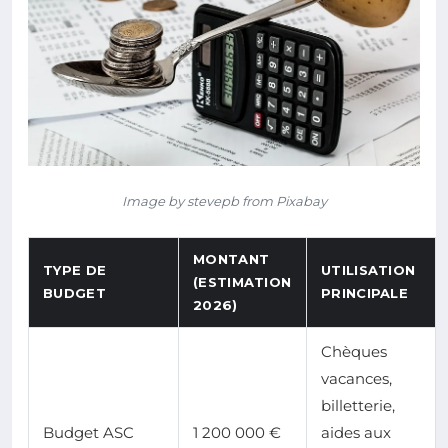
Image by stevepb from Pixabay
MONTANT
TYPE DE
UTILISATION
(ESTIMATION
BUDGET
PRINCIPALE
2026)
Chèques
vacances,
billetterie,
Budget ASC
1 200 000 €
aides aux