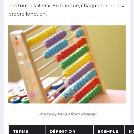
pas tout à fait vrai. En banque, chaque terme a sa
propre fonction.
Image by Pexels from Pixabay
TERME
DÉFINITION
EXEMPLE
M