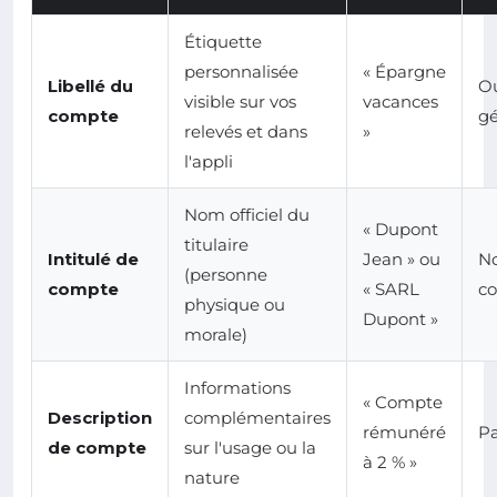
Étiquette
personnalisée
« Épargne
Libellé du
Ou
visible sur vos
vacances
compte
g
relevés et dans
»
l'appli
Nom officiel du
« Dupont
titulaire
Intitulé de
Jean » ou
No
(personne
compte
« SARL
co
physique ou
Dupont »
morale)
Informations
« Compte
Description
complémentaires
rémunéré
Pa
de compte
sur l'usage ou la
à 2 % »
nature