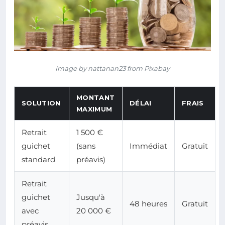
Image by nattanan23 from Pixabay
MONTANT
SOLUTION
DÉLAI
FRAIS
MAXIMUM
Retrait
1 500 €
guichet
(sans
Immédiat
Gratuit
standard
préavis)
Retrait
guichet
Jusqu'à
48 heures
Gratuit
avec
20 000 €
préavis