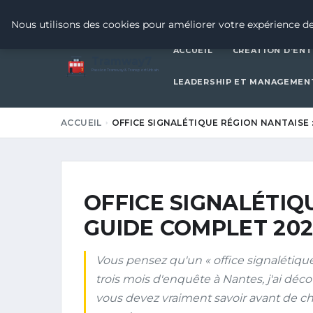
17 MAI 2026
Nous utilisons des cookies pour améliorer votre expérience de
ACCUEIL
CRÉATION D’ENT
Tramway7
7
Passion Tramway & Transport Urbain
LEADERSHIP ET MANAGEMEN
ACCUEIL
OFFICE SIGNALÉTIQUE RÉGION NANTAISE 
OFFICE SIGNALÉTIQ
GUIDE COMPLET 202
Vous pensez qu'un « office signalétiqu
trois mois d'enquête à Nantes, j'ai déco
vous devez vraiment savoir avant de ch