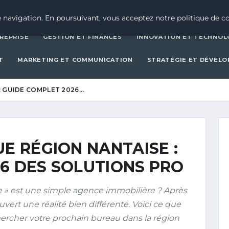
CRÉATION D’ENTREPRISE
GESTION ET FINAN
 navigation. En poursuivant, vous acceptez notre politique de co
REPRISE
GESTION ET FINANCES
INNOVATION ET TECHNOL
T
MARKETING ET COMMUNICATION
STRATÉGIE ET DÉVEL
: GUIDE COMPLET 2026…
UE RÉGION NANTAISE :
6 DES SOLUTIONS PRO
e » est une simple agence immobilière ? Après
uvert une réalité bien différente. Voici ce que
ercher votre prochain bureau dans la région