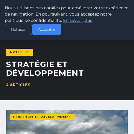
Nous utilisons des cookies pour améliorer votre expérience
TRAMWAY7
7
de navigation. En poursuivant, vous acceptez notre
PASSION TRAMWAY & TRANSPORT URBAIN
politique de confidentialité.
En savoir plus
ACCUEIL
STRATÉGIE ET DÉVELOPPEMENT
Refuser
Accepter
ARTICLES
STRATÉGIE ET
DÉVELOPPEMENT
4 ARTICLES
STRATÉGIE ET DÉVELOPPEMENT