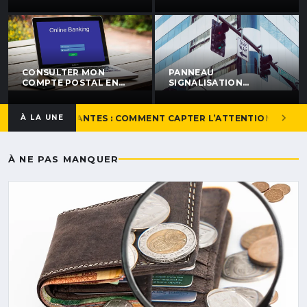
GUIDE COMPLET POUR
NANTAISE : NOS
ÉTALER VOS PAIEMENTS
CONSEILS POUR BIEN
CHOISIR
CONSULTER MON
PANNEAU
COMPTE POSTAL EN
SIGNALISATION
LIGNE : LE GUIDE SIMPLE
PERSONNALISÉ À
ET RAPIDE
NANTES : CRÉEZ LE
VÔTRE FACILEMENT
NTIELLE À NANTES : COMMENT CAPTER L’ATTENTION DE VOS VI
À LA UNE
À NE PAS MANQUER