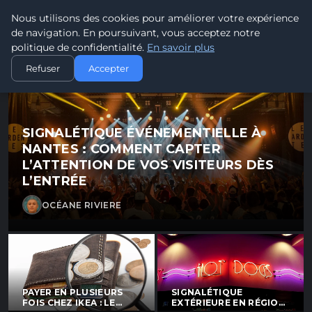
Tramway7 - Blog d'actualités
Nous utilisons des cookies pour améliorer votre expérience
Tramway7
7
de navigation. En poursuivant, vous acceptez notre
Passion Tramway & Transport Urbain
politique de confidentialité.
En savoir plus
Refuser
Accepter
SIGNALÉTIQUE ÉVÉNEMENTIELLE À
NANTES : COMMENT CAPTER
L’ATTENTION DE VOS VISITEURS DÈS
L’ENTRÉE
OCÉANE RIVIERE
PAYER EN PLUSIEURS
SIGNALÉTIQUE
FOIS CHEZ IKEA : LE
EXTÉRIEURE EN RÉGION