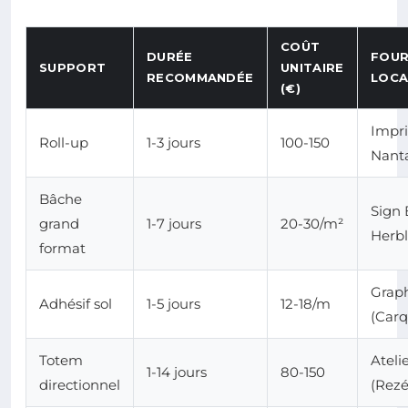
COÛT
DURÉE
FOUR
SUPPORT
UNITAIRE
RECOMMANDÉE
LOCA
(€)
Impr
Roll-up
1-3 jours
100-150
Nanta
Bâche
Sign 
grand
1-7 jours
20-30/m²
Herbl
format
Graph
Adhésif sol
1-5 jours
12-18/m
(Carq
Totem
Ateli
1-14 jours
80-150
directionnel
(Rezé