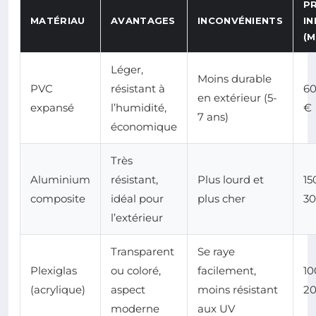
PR
MATÉRIAU
AVANTAGES
INCONVÉNIENTS
IN
(M
Léger,
Moins durable
PVC
résistant à
60
en extérieur (5-
expansé
l’humidité,
€
7 ans)
économique
Très
Aluminium
résistant,
Plus lourd et
15
composite
idéal pour
plus cher
30
l’extérieur
Transparent
Se raye
Plexiglas
ou coloré,
facilement,
10
(acrylique)
aspect
moins résistant
20
moderne
aux UV