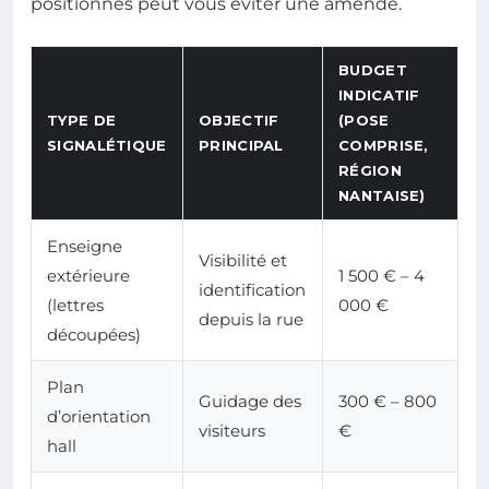
positionnés peut vous éviter une amende.
BUDGET
INDICATIF
TYPE DE
OBJECTIF
(POSE
SIGNALÉTIQUE
PRINCIPAL
COMPRISE,
RÉGION
NANTAISE)
Enseigne
Visibilité et
extérieure
1 500 € – 4
identification
(lettres
000 €
depuis la rue
découpées)
Plan
Guidage des
300 € – 800
d’orientation
visiteurs
€
hall