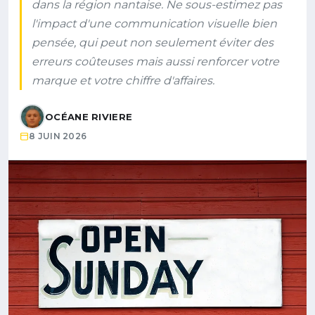
dans la région nantaise. Ne sous-estimez pas
l'impact d'une communication visuelle bien
pensée, qui peut non seulement éviter des
erreurs coûteuses mais aussi renforcer votre
marque et votre chiffre d'affaires.
OCÉANE RIVIERE
8 JUIN 2026