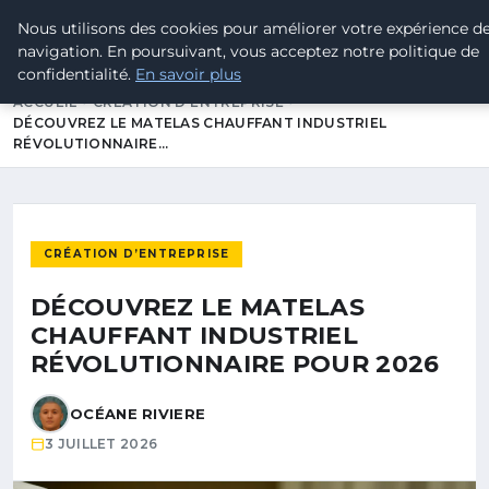
Nous utilisons des cookies pour améliorer votre expérience d
Tramway7
7
navigation. En poursuivant, vous acceptez notre politique de
Passion Tramway & Transport Urbain
confidentialité.
En savoir plus
ACCUEIL
CRÉATION D’ENTREPRISE
DÉCOUVREZ LE MATELAS CHAUFFANT INDUSTRIEL
RÉVOLUTIONNAIRE…
CRÉATION D’ENTREPRISE
DÉCOUVREZ LE MATELAS
CHAUFFANT INDUSTRIEL
RÉVOLUTIONNAIRE POUR 2026
OCÉANE RIVIERE
3 JUILLET 2026