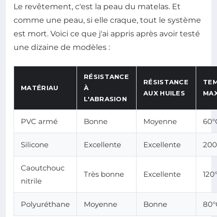
Le revêtement, c'est la peau du matelas. Et
comme une peau, si elle craque, tout le système
est mort. Voici ce que j'ai appris après avoir testé
une dizaine de modèles :
RÉSISTANCE
RÉSISTANCE
TE
MATÉRIAU
À
AUX HUILES
MA
L'ABRASION
PVC armé
Bonne
Moyenne
60°
Silicone
Excellente
Excellente
200
Caoutchouc
Très bonne
Excellente
120
nitrile
Polyuréthane
Moyenne
Bonne
80°