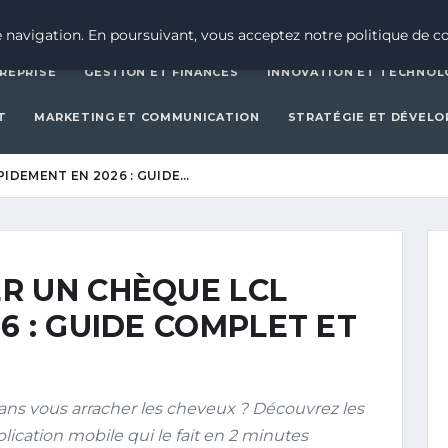
CRÉATION D’ENTREPRISE
GESTION ET FINAN
 navigation. En poursuivant, vous acceptez notre politique de co
REPRISE
GESTION ET FINANCES
INNOVATION ET TECHNOL
T
MARKETING ET COMMUNICATION
STRATÉGIE ET DÉVEL
IDEMENT EN 2026 : GUIDE…
R UN CHÈQUE LCL
6 : GUIDE COMPLET ET
ans vous arracher les cheveux ? Découvrez les
ication mobile qui le fait en 2 minutes