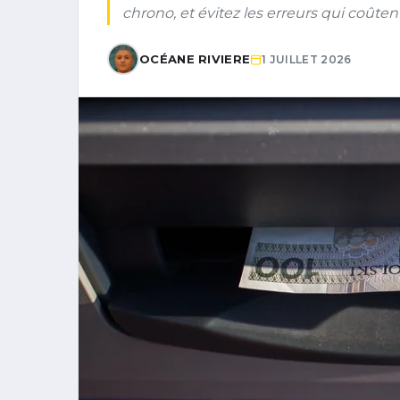
chrono, et évitez les erreurs qui coûten
OCÉANE RIVIERE
1 JUILLET 2026