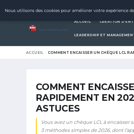
1 JUILLET 2026
Nous utilisons des cookies pour améliorer votre expérience de
ACCUEIL
CRÉATION D’ENT
Tramway7
7
Passion Tramway & Transport Urbain
LEADERSHIP ET MANAGEMEN
ACCUEIL
COMMENT ENCAISSER UN CHÈQUE LCL RAP
COMMENT ENCAISSE
RAPIDEMENT EN 202
ASTUCES
Vous avez un chèque LCL à encaisser s
3 méthodes simples de 2026, dont l’appl