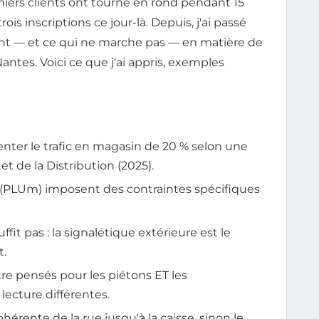
iers clients ont tourné en rond pendant 15
is inscriptions ce jour-là. Depuis, j'ai passé
nt — et ce qui ne marche pas — en matière de
antes. Voici ce que j'ai appris, exemples
nter le trafic en magasin de 20 % selon une
 de la Distribution (2025).
s (PLUm) imposent des contraintes spécifiques
fit pas : la signalétique extérieure est le
t.
re pensés pour les piétons ET les
lecture différentes.
hérente de la rue jusqu'à la caisse, sinon le