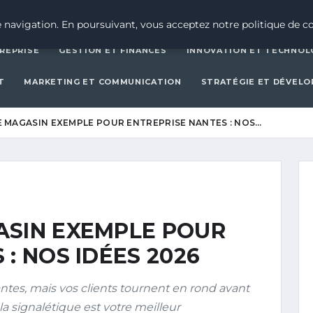
CRÉATION D’ENTREPRISE
GESTION ET FINAN
 navigation. En poursuivant, vous acceptez notre politique de co
REPRISE
GESTION ET FINANCES
INNOVATION ET TECHNOL
T
MARKETING ET COMMUNICATION
STRATÉGIE ET DÉVEL
 MAGASIN EXEMPLE POUR ENTREPRISE NANTES : NOS…
ASIN EXEMPLE POUR
: NOS IDÉES 2026
tes, mais vos clients tournent en rond avant
a signalétique est votre meilleur