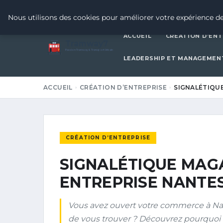
8 JUILLET 2026
Nous utilisons des cookies pour améliorer votre expérience de
ACCUEIL
CRÉATION D’ENT
Tramway7
7
Passion Tramway & Transport Urbain
LEADERSHIP ET MANAGEMEN
ACCUEIL
CRÉATION D’ENTREPRISE
SIGNALÉTIQUE
CRÉATION D’ENTREPRISE
SIGNALÉTIQUE MAG
ENTREPRISE NANTES 
Vous avez ouvert votre commerce à Nan
de vous trouver ? Découvrez pourquoi l